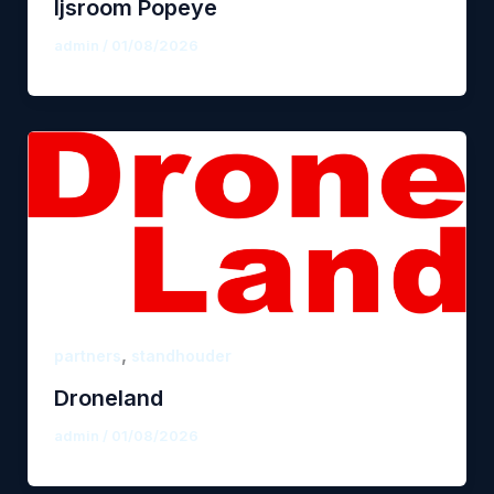
Ijsroom Popeye
admin
/
01/08/2026
,
partners
standhouder
Droneland
admin
/
01/08/2026