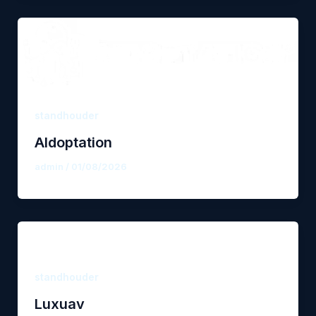
standhouder
AIdoptation
admin
/
01/08/2026
standhouder
Luxuav