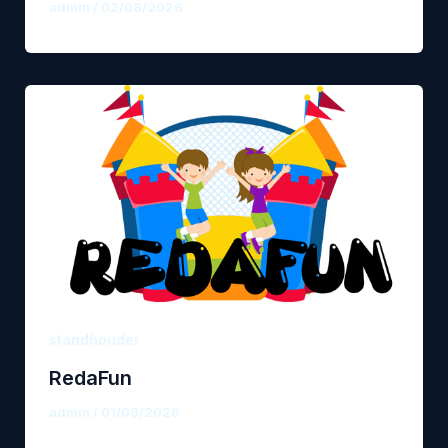
admin
/
02/08/2026
standhouder
RedaFun
admin
/
01/08/2026