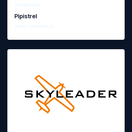
standhouder
Pipistrel
admin
/
02/08/2026