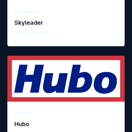
standhouder
Skyleader
admin
/
02/08/2026
partners
Hubo